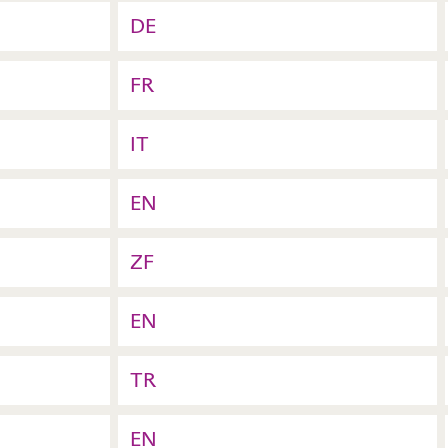
DE
FR
IT
EN
ZF
EN
TR
EN