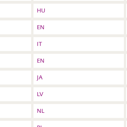
HU
EN
IT
EN
JA
LV
NL