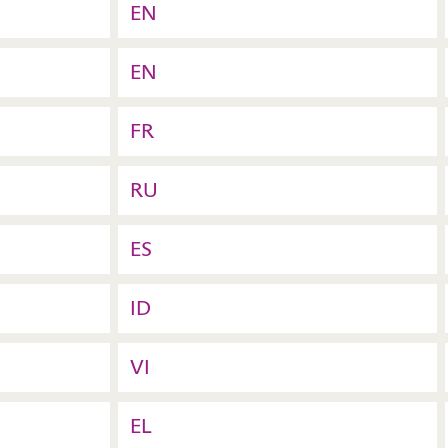
EN
EN
FR
RU
ES
ID
VI
EL