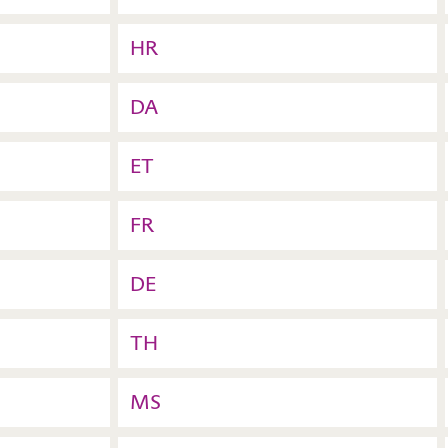
HR
DA
ET
FR
DE
TH
MS