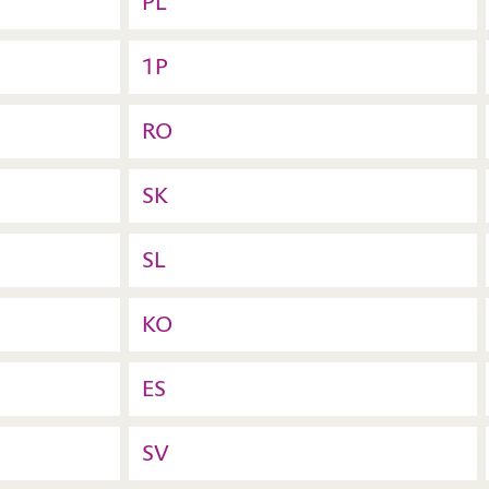
PL
1P
RO
SK
SL
KO
ES
SV