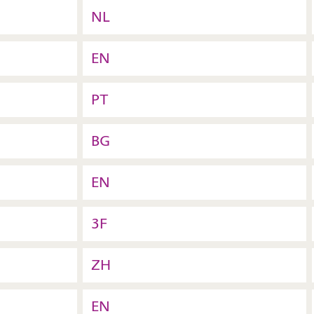
NL
EN
PT
BG
EN
3F
ZH
EN