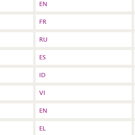
EN
FR
RU
ES
ID
VI
EN
EL