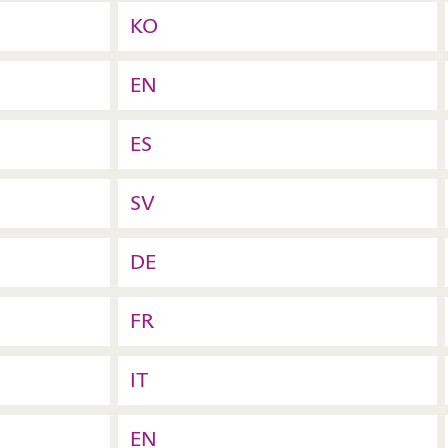
KO
EN
ES
SV
DE
FR
IT
EN