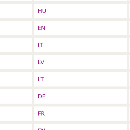
HU
EN
IT
LV
LT
DE
FR