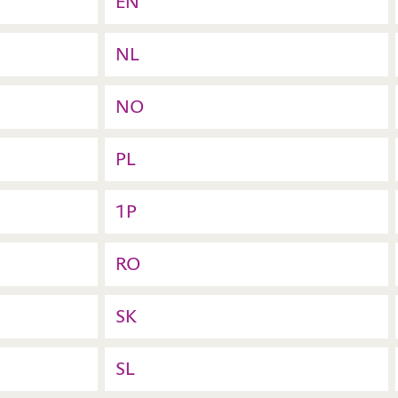
EN
NL
NO
PL
1P
RO
SK
SL