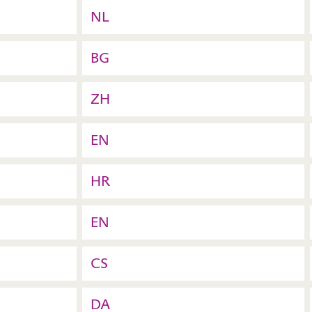
NL
BG
ZH
EN
HR
EN
CS
DA