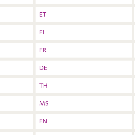
ET
FI
FR
DE
TH
MS
EN