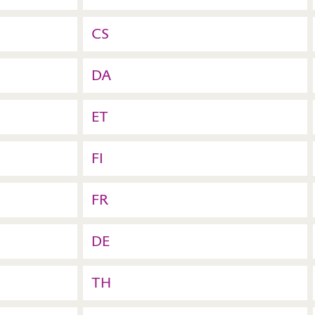
CS
DA
ET
FI
FR
DE
TH