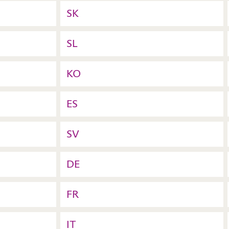
SK
SL
KO
ES
SV
DE
FR
IT