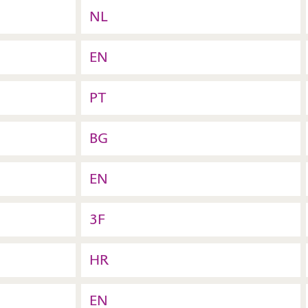
NL
EN
PT
BG
EN
3F
HR
EN