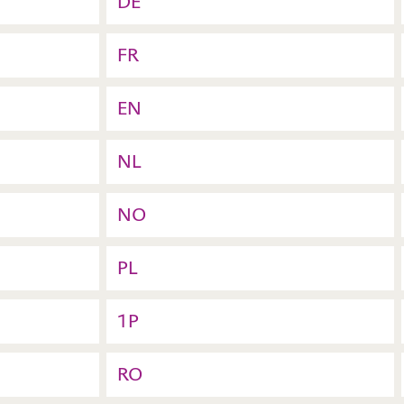
DE
FR
EN
NL
NO
PL
1P
RO