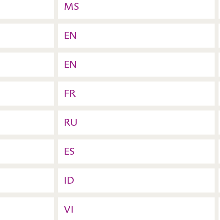
MS
EN
EN
FR
RU
ES
ID
VI