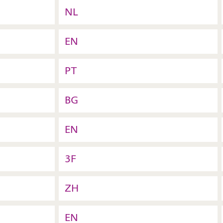
NL
EN
PT
BG
EN
3F
ZH
EN