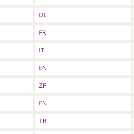
DE
FR
IT
EN
ZF
EN
TR