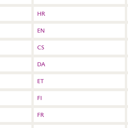
HR
EN
CS
DA
ET
FI
FR