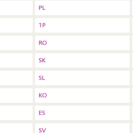
PL
1P
RO
SK
SL
KO
ES
SV