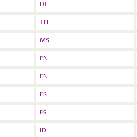
DE
TH
MS
EN
EN
FR
ES
ID