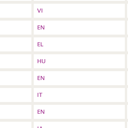
VI
EN
EL
HU
EN
IT
EN