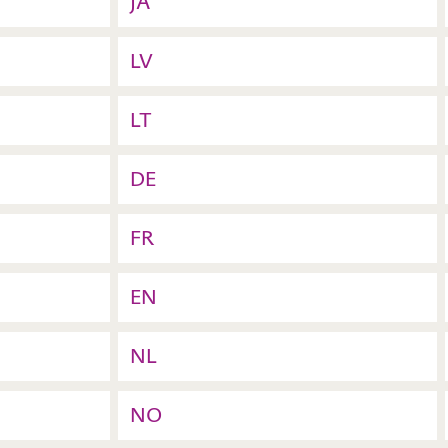
JA
LV
LT
DE
FR
EN
NL
NO